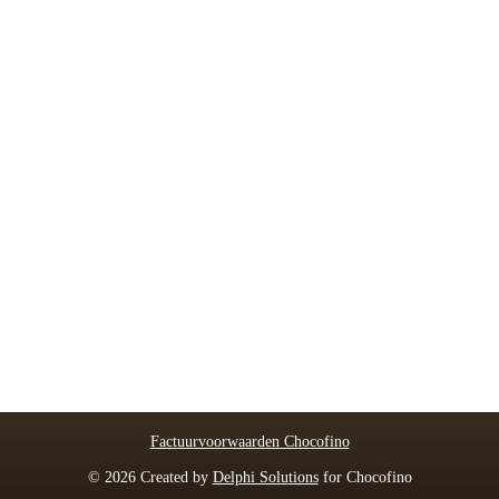
Factuurvoorwaarden Chocofino
© 2026 Created by
Delphi Solutions
for Chocofino